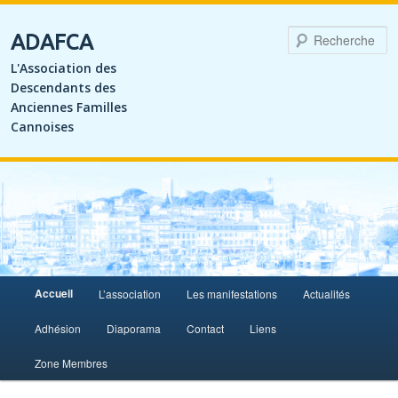
R
ADAFCA
L'Association des
Descendants des
Anciennes Familles
Cannoises
Menu
Accueil
L’association
Les manifestations
Actualités
Aller
Aller
principal
Adhésion
Diaporama
Contact
Liens
au
au
Zone Membres
contenu
contenu