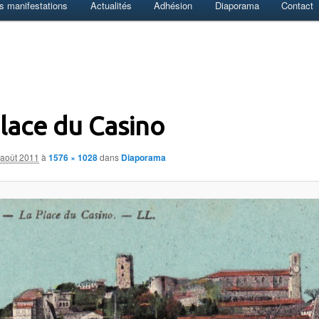
s manifestations
Actualités
Adhésion
Diaporama
Contact
lace du Casino
 août 2011
à
1576 × 1028
dans
Diaporama